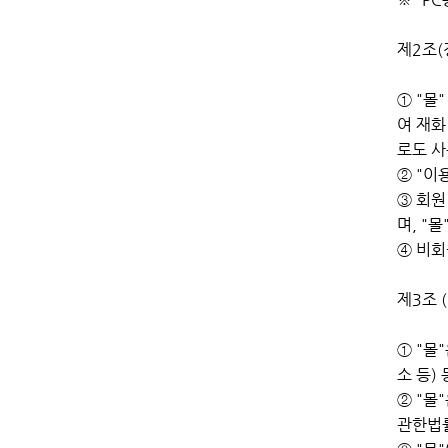
제2조(
① "몰
여 재화
로도 사
② "이
③ 회원
며, "
④ 비회
제3조 
① "몰
소 등)
② "
관한법률