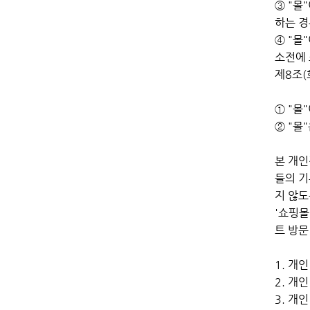
③ "몰
하는 경
④ "몰
소전에
제8조(
① "몰
② "몰
본 개인
들의 기
지 않도
'쇼핑몰
트 방문
1. 개
2. 개
3. 개