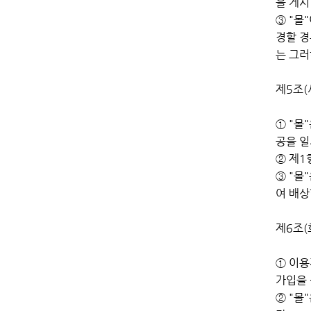
을 게시
③ "몰
경할 경
는 그
제5조(
① "몰
공을 일
② 제1
③ "몰
여 배상
제6조
① 이용
가입을
② "몰