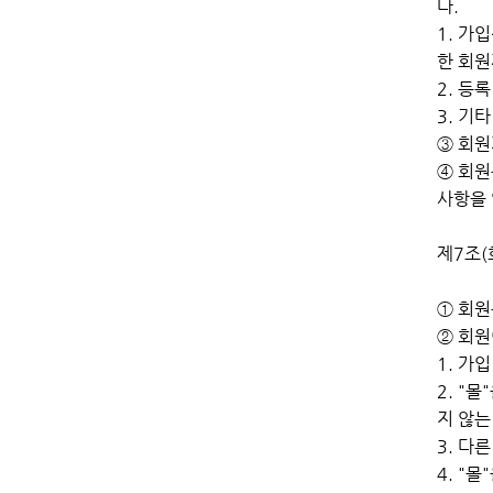
다.
1. 가
한 회원
2. 등
3. 기
③ 회원
④ 회원
사항을 
제7조(
① 회원
② 회원
1. 가
2. "
지 않는
3. 다
4. "