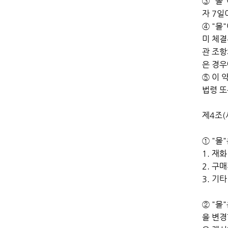
③ "몰
자 7일
④ "몰
미 체결
관 조항
은 경우
⑤ 이 
법령 또
제4조(
① "몰
1. 재
2. 구
3. 기
② "몰
을 변경