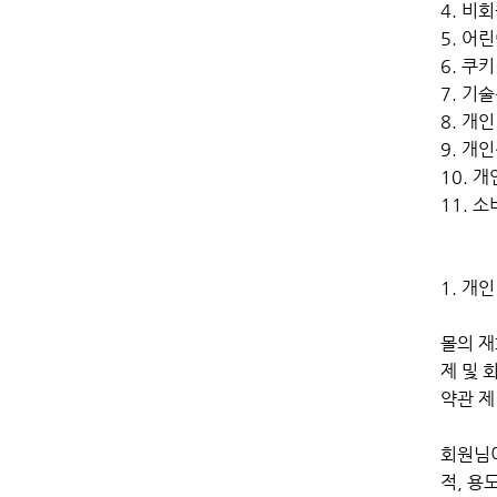
4. 비
5. 어
6. 쿠키
7. 기
8. 개
9. 개
10. 
11. 
1. 개
몰의 재
제 및 
약관 제
회원님이
적, 용