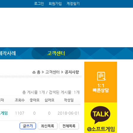
로그인
회원가입
계정찾기
제작사례
고객센터
홈
고객센터
공지사항
총 게시물 1개 / 검색된 게시물: 1개
성자
조회수
좋아요
싫어요
작성일
트게임
1107
0
0
2018-06-01
글쓰기
최신목록
전체목록