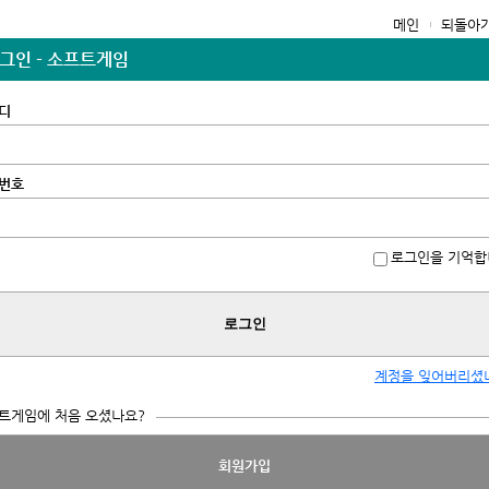
메인
되돌아
그인 - 소프트게임
디
번호
로그인을 기억합
로그인
계정을 잊어버리셨
트게임에 처음 오셨나요?
회원가입